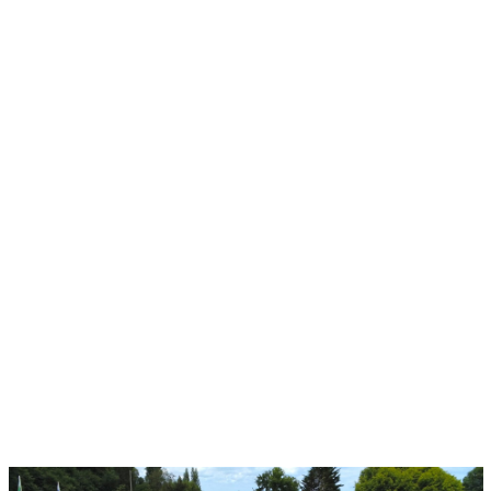
1 Hektar – 46 Stellplätze
NSERE STELLPLÄTZE
davon 12 Mobilheime, ein Zigeunerwagen,
NSERE MIETUNTERKÜNFTE
Wanderer-/Radfahrerbereich, 2 Prestige-
Stellplätze
NTDECKEN SIE DIE BRETAGNE
ONTAKT & ANREISE