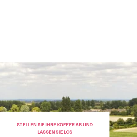
ie Zeit, Ihre Koffer zu packen, das Haus in Ordnung z
interlassen und reisen am Mittwoch ab. Sie kommen
m Mittwoch ab 15 Uhr auf dem Campingplatz an un
eisen am nächsten Mittwoch vor 10 Uhr ab.
o können Sie in Ruhe Ihre Wäsche waschen und
eruhigt wieder an die Arbeit gehen.
STELLEN SIE IHRE KOFFER AB UND
LASSEN SIE LOS