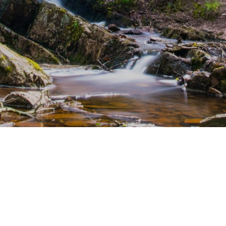
CONTES ET LÉGENDES
Vous avez surement entendu parler de
la légende du Roi Arthur… C’est ici, dans
cette magnifique foret qu’elle a pris
naissance. Ce nom enchanteur fait tout
de suite penser à Merlin, et à Lancelot,
chevalier de la charrette. Ce site
magique vous invite à la découverte de
sensations d’un autre temps à travers