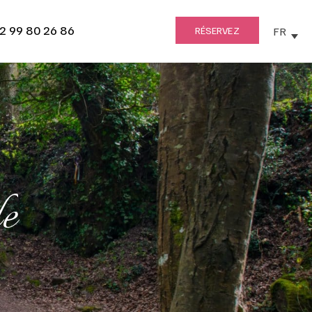
2 99 80 26 86
FR
RÉSERVEZ
e